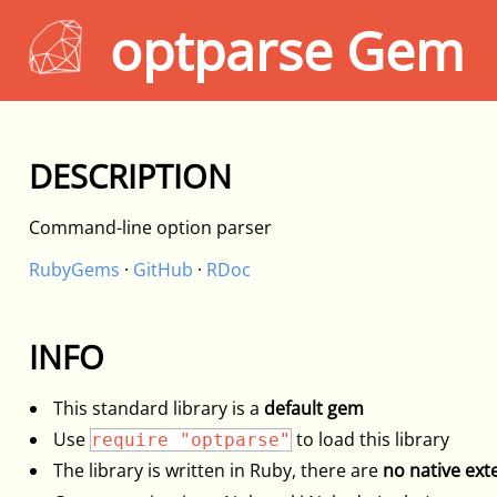
optparse Gem
DESCRIPTION
Command-line option parser
RubyGems
·
GitHub
·
RDoc
INFO
This standard library is a
default gem
Use
to load this library
require "optparse"
The library is written in Ruby, there are
no native ext