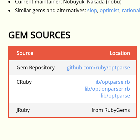
Current maintainer: Nobuyuki Nakada (nobu)
Similar gems and alternatives:
slop
,
optimist
,
rational
GEM SOURCES
Source
Location
Gem Repository
github.com/ruby/optparse
CRuby
lib/optparse.rb
lib/optionparser.rb
lib/optparse
JRuby
from RubyGems