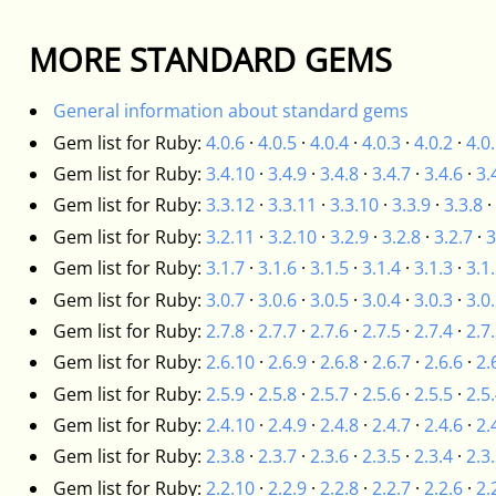
MORE STANDARD GEMS
General information about standard gems
Gem list for Ruby:
4.0.6
·
4.0.5
·
4.0.4
·
4.0.3
·
4.0.2
·
4.0
Gem list for Ruby:
3.4.10
·
3.4.9
·
3.4.8
·
3.4.7
·
3.4.6
·
3.
Gem list for Ruby:
3.3.12
·
3.3.11
·
3.3.10
·
3.3.9
·
3.3.8
·
Gem list for Ruby:
3.2.11
·
3.2.10
·
3.2.9
·
3.2.8
·
3.2.7
·
3
Gem list for Ruby:
3.1.7
·
3.1.6
·
3.1.5
·
3.1.4
·
3.1.3
·
3.1
Gem list for Ruby:
3.0.7
·
3.0.6
·
3.0.5
·
3.0.4
·
3.0.3
·
3.0
Gem list for Ruby:
2.7.8
·
2.7.7
·
2.7.6
·
2.7.5
·
2.7.4
·
2.7
Gem list for Ruby:
2.6.10
·
2.6.9
·
2.6.8
·
2.6.7
·
2.6.6
·
2.
Gem list for Ruby:
2.5.9
·
2.5.8
·
2.5.7
·
2.5.6
·
2.5.5
·
2.5
Gem list for Ruby:
2.4.10
·
2.4.9
·
2.4.8
·
2.4.7
·
2.4.6
·
2.
Gem list for Ruby:
2.3.8
·
2.3.7
·
2.3.6
·
2.3.5
·
2.3.4
·
2.3
Gem list for Ruby:
2.2.10
·
2.2.9
·
2.2.8
·
2.2.7
·
2.2.6
·
2.